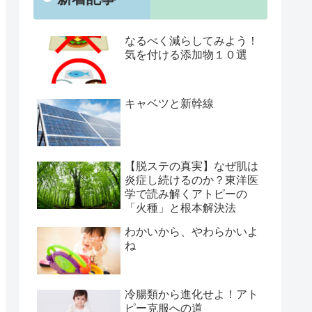
なるべく減らしてみよう！
気を付ける添加物１０選
キャベツと新幹線
【脱ステの真実】なぜ肌は
炎症し続けるのか？東洋医
学で読み解くアトピーの
「火種」と根本解決法
わかいから、やわらかいよ
ね
冷腸類から進化せよ！アト
ピー克服への道