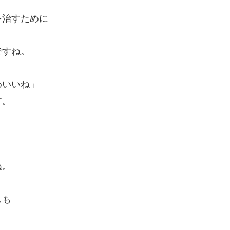
を治すために
ですね。
わいいね」
す。
ね。
スも