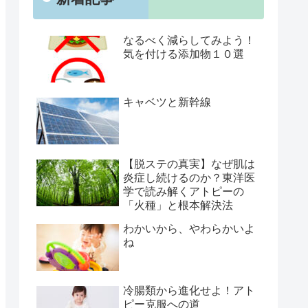
なるべく減らしてみよう！
気を付ける添加物１０選
キャベツと新幹線
【脱ステの真実】なぜ肌は
炎症し続けるのか？東洋医
学で読み解くアトピーの
「火種」と根本解決法
わかいから、やわらかいよ
ね
冷腸類から進化せよ！アト
ピー克服への道