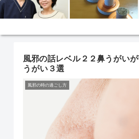
風邪の話レベル２２鼻うがいが
うがい３選
風邪の時の過ごし方