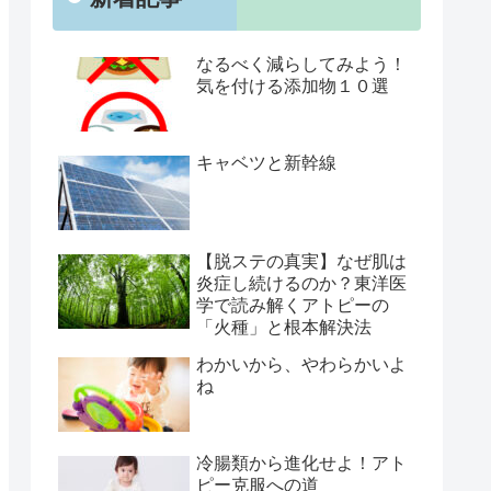
なるべく減らしてみよう！
気を付ける添加物１０選
キャベツと新幹線
【脱ステの真実】なぜ肌は
炎症し続けるのか？東洋医
学で読み解くアトピーの
「火種」と根本解決法
わかいから、やわらかいよ
ね
冷腸類から進化せよ！アト
ピー克服への道